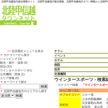
北陸甲信越地方総合情報サイト・北陸甲信越地方観光情報、北陸甲信越地方タウン情報から北陸甲
>>
言語選択メニューを表示
チラシ
▼
カテゴリーから探す
イベント
ショッピング (3)
ホテル
観光・旅行・温泉 (4)
病院
宿泊 (32)
役所
ウインタースポーツ (41)
交通機関
公共機関・団体 (1)
エリア情報 (6)
ウインタースポーツ - 検索
▼
キーワードで探す
カテゴリー検索
「ウインタースポー
さらに絞り込む
▼
北陸甲信越地方のエリアから探す
サブカテゴリー
スキー場
上水内郡飯綱町
北安曇郡白馬村
市町村
妙高市
富山市