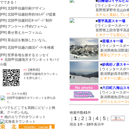
■
白樺湖ロイヤルヒル
[ ウインタースポーツ
[PR]
北陸甲信越印刷デザイン
長野県茅野市北山白樺湖
[PR]
北陸甲信越効率的ｸﾛｽﾒﾃﾞｨｱ提案
ホテルと直結してい
[PR]
北陸甲信越対応ﾎｰﾑﾍﾟｰｼﾞ制作
■
菅平高原スキー場
[ ウインタースポーツ
[PR]
アンケート/予約/フォーム
長野県上田市菅平高原
[PR]
着せ替えカーフィルム
ビギナーでも安心し
[PR]
英会話を勉強したいなら。
■
苗場スキー場
[ ウインタースポー
[PR]
北陸甲信越の婚活ﾊﾟｰﾃｨを検索
新潟県南魚沼郡湯沢
[PR]
世界各地を旅するエッセイ
豊富なアクティビ
▼
北陸甲信越地方タウンネットモバイ
ル版
■
妙高杉ノ原スキ
[ ウインタースポー
<<
【携帯用】
新潟県妙高市杉野沢
北陸甲信越地方タウンネッ
トを持ち歩く。
ビギナーに嬉しい
■
六日町八海山ス
[ ウインタースポー
<<
【スマホ用】
新潟県南魚沼市山口
北陸甲信越地方タウンネットを持ち歩
ダウンヒルコース
く。
いつでもどこでも気軽にピピッと検
索。クーポンもね。
検索件数
41
件
▼
他のエリアのタウンネット
1
2
3
4
5
｜
｜
｜
｜
｜
｜
現在
1
件～
10
件表示中