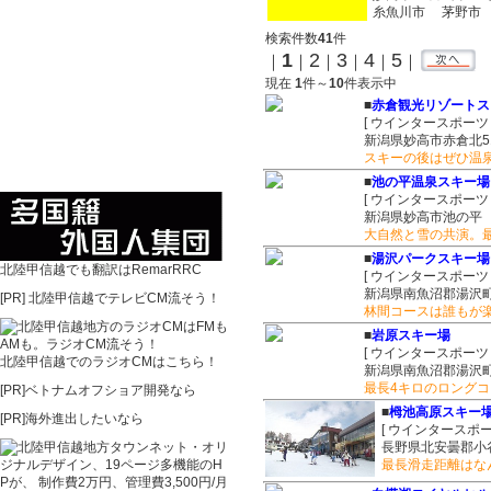
糸魚川市
茅野市
検索件数
41
件
1
2
3
4
5
｜
｜
｜
｜
｜
｜
現在
1
件～
10
件表示中
■
赤倉観光リゾートス
[ ウインタースポーツ
新潟県妙高市赤倉北51
スキーの後はぜひ温
■
池の平温泉スキー場
[ ウインタースポーツ
新潟県妙高市池の平
大自然と雪の共演。
■
湯沢パークスキー場
北陸甲信越でも翻訳はRemarRRC
[ ウインタースポーツ
新潟県南魚沼郡湯沢
[PR]
北陸甲信越でテレビCM流そう！
林間コースは誰もが
■
岩原スキー場
[ ウインタースポーツ
北陸甲信越でのラジオCMはこちら！
新潟県南魚沼郡湯沢町大
最長4キロのロングコ
[PR]ベトナムオフショア開発なら
■
栂池高原スキー
[PR]海外進出したいなら
[ ウインタースポー
長野県北安曇郡小
最長滑走距離はな