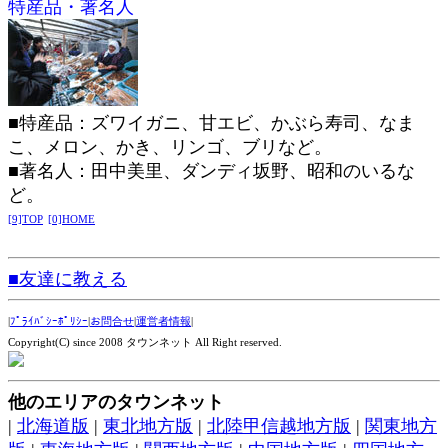
特産品・著名人
■特産品：ズワイガニ、甘エビ、かぶら寿司、なま
こ、メロン、かき、リンゴ、ブリなど。
■著名人：田中美里、ダンディ坂野、昭和のいるな
ど。
[9]TOP
[0]HOME
■友達に教える
|
ﾌﾟﾗｲﾊﾞｼｰﾎﾟﾘｼｰ
|
お問合せ
|
運営者情報
|
Copyright(C) since 2008 タウンネット All Right reserved.
他のエリアのタウンネット
|
北海道版
|
東北地方版
|
北陸甲信越地方版
|
関東地方