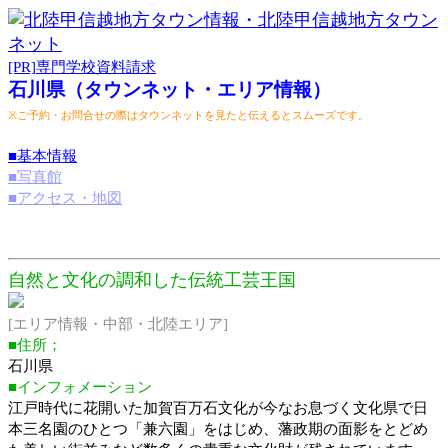
[PR]専門学校資料請求
石川県（タウンネット・エリア情報）
※ご予約・お問合せの際はタウンネットを見たと伝えるとスムーズです。
■基本情報
■写真館
■アクセス・地図
自然と文化の調和した伝統工芸王国
[エリア情報・中部・北陸エリア]
■住所；
石川県
■インフォメーション
江戸時代に花開いた加賀百万石文化が今なお息づく文化県で日
本三名園のひとつ「兼六園」をはじめ、藩政期の面影をとどめ