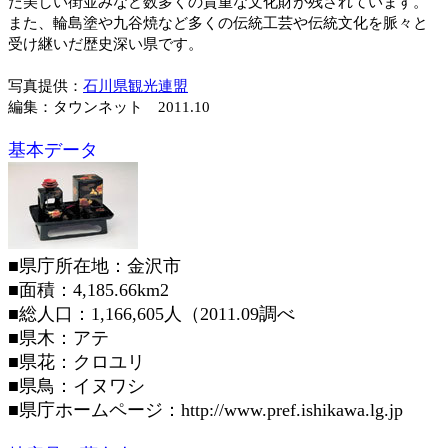
た美しい街並みなど数多くの貴重な文化財が残されています。
また、輪島塗や九谷焼など多くの伝統工芸や伝統文化を脈々と
受け継いだ歴史深い県です。
写真提供：
石川県観光連盟
編集：タウンネット 2011.10
基本データ
■県庁所在地：金沢市
■面積：4,185.66km2
■総人口：1,166,605人（2011.09調べ
■県木：アテ
■県花：クロユリ
■県鳥：イヌワシ
■県庁ホームページ：http://www.pref.ishikawa.lg.jp