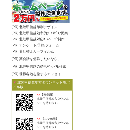
[PR]
北陸甲信越印刷デザイン
[PR]
北陸甲信越効率的ｸﾛｽﾒﾃﾞｨｱ提案
[PR]
北陸甲信越対応ﾎｰﾑﾍﾟｰｼﾞ制作
[PR]
アンケート/予約/フォーム
[PR]
着せ替えカーフィルム
[PR]
英会話を勉強したいなら。
[PR]
北陸甲信越の婚活ﾊﾟｰﾃｨを検索
[PR]
世界各地を旅するエッセイ
▼
北陸甲信越地方タウンネットモバ
イル版
<<
【携帯用】
北陸甲信越地方タウンネ
ットを持ち歩く。
<<
【スマホ用】
北陸甲信越地方タウンネ
ットを持ち歩く。