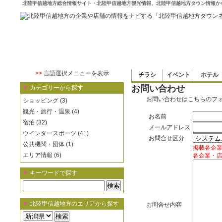
北陸甲信越地方総合情報サイト・北陸甲信越地方観光情報、北陸甲信越地方タウン情報か
>>
言語選択メニューを表示
チラシ
イベント
ホテル
お問い合わせ
▼
カテゴリーから探す
お問い合わせはこちらのフ
ショッピング (3)
観光・旅行・温泉 (4)
お名前
宿泊 (32)
メールアドレス
ウインタースポーツ (41)
お問合せ区分
公共機関・団体 (1)
掲載各企
エリア情報 (6)
各企業・
▼
キーワードで探す
▼
北陸甲信越地方のエリアから探す
お問合せ内容