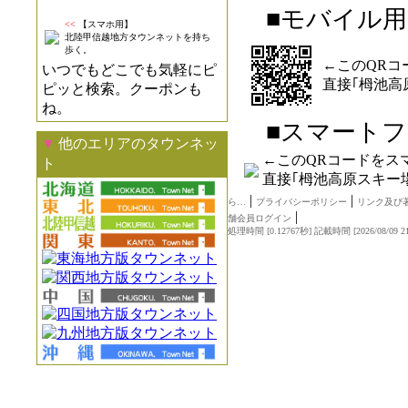
■モバイル用
<<
【スマホ用】
北陸甲信越地方タウンネットを持ち
歩く。
←このQRコ
いつでもどこでも気軽にピ
直接｢栂池高
ピッと検索。クーポンも
ね。
■スマートフ
▼
他のエリアのタウンネッ
←このQRコードをス
ト
直接｢栂池高原スキー
|
|
ら…
プライバシーポリシー
リンク及び
|
舗会員ログイン
処理時間 [0.12767秒] 記載時間 [2026/08/09 21