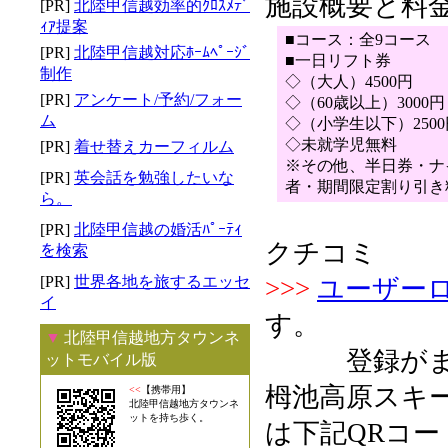
施設概要と料
[PR]
北陸甲信越効率的ｸﾛｽﾒﾃﾞ
ｨｱ提案
■コース：全9コース
[PR]
北陸甲信越対応ﾎｰﾑﾍﾟｰｼﾞ
■一日リフト券
制作
◇（大人）4500円
[PR]
アンケート/予約/フォー
◇（60歳以上）3000円
ム
◇（小学生以下）2500
◇未就学児無料
[PR]
着せ替えカーフィルム
※その他、半日券・ナ
[PR]
英会話を勉強したいな
者・期間限定割り引き
ら。
[PR]
北陸甲信越の婚活ﾊﾟｰﾃｨ
クチコミ
を検索
[PR]
世界各地を旅するエッセ
>>>
ユーザー
イ
す。
▼
北陸甲信越地方タウンネ
登録がまだ
ットモバイル版
栂池高原スキ
<<
【携帯用】
北陸甲信越地方タウンネ
ットを持ち歩く。
は下記QRコー