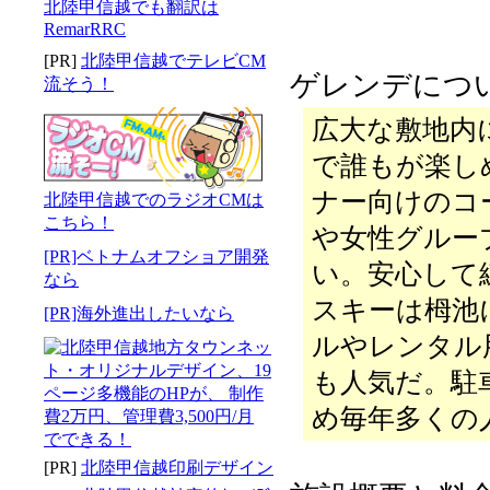
北陸甲信越でも翻訳は
RemarRRC
[PR]
北陸甲信越でテレビCM
ゲレンデにつ
流そう！
広大な敷地内
で誰もが楽し
ナー向けのコ
北陸甲信越でのラジオCMは
こちら！
や女性グルー
[PR]ベトナムオフショア開発
い。安心して
なら
スキーは栂池
[PR]海外進出したいなら
ルやレンタル
も人気だ。駐
め毎年多くの
[PR]
北陸甲信越印刷デザイン