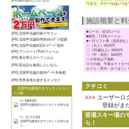
[PR]海外進出したいなら
ており、スクールはいつも
施設概要と料
■コース：全19コース
[PR]
北陸甲信越印刷デザイン
■標高：1789メートル
[PR]
北陸甲信越効率的ｸﾛｽﾒﾃﾞｨｱ提案
■一日リフト券（浅貝含む
[PR]
北陸甲信越対応ﾎｰﾑﾍﾟｰｼﾞ制作
◇（大人）4500円
◇（55歳以上）3800円
[PR]
アンケート/予約/フォーム
◇（中・高生）3800円
[PR]
着せ替えカーフィルム
◇小学生以下無料
※その他、午後＆ナイター券
[PR]
英会話を勉強したいなら。
かぐら・田代・みつまた）
[PR]
北陸甲信越の婚活ﾊﾟｰﾃｨを検索
[PR]
世界各地を旅するエッセイ
クチコミ
▼
北陸甲信越地方タウンネットモバ
イル版
>>>
ユーザーロ
<<
【携帯用】
登録がまだの
北陸甲信越地方タウンネットを持ち歩
く。
苗場スキー場の
<<
【スマホ用】
北陸甲信越地方タウンネットを持ち歩
ら！
く。