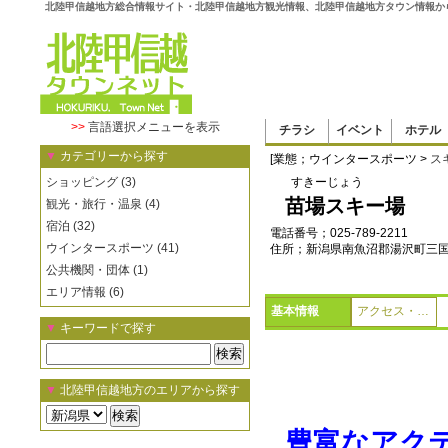
北陸甲信越地方総合情報サイト・北陸甲信越地方観光情報、北陸甲信越地方タウン情報か
>>
言語選択メニューを表示
チラシ
イベント
ホテル
▼
カテゴリーから探す
[業態；ウインタースポーツ >
ス
ショッピング (3)
すきーじょう
苗場スキー場
観光・旅行・温泉 (4)
宿泊 (32)
電話番号；025-789-2211
ウインタースポーツ (41)
住所；新潟県南魚沼郡湯沢町三国
公共機関・団体 (1)
エリア情報 (6)
基本情報
アクセス・地図
▼
キーワードで探す
▼
北陸甲信越地方のエリアから探す
豊富なアク