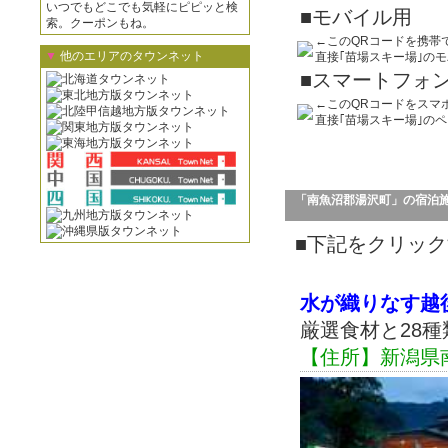
いつでもどこでも気軽にピピッと検
■モバイル用
索。クーポンもね。
←このQRコードを携帯
▼
他のエリアのタウンネット
直接｢苗場スキー場｣の
■スマートフォ
←このQRコードをスマ
直接｢苗場スキー場｣の
「南魚沼郡湯沢町」の宿泊
■下記をクリック
水が織りなす越
厳選食材と28
【住所】新潟県