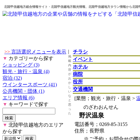
北陸甲信越地方総合情報サイト・北陸甲信越地方観光情報、北陸甲信越地方タウン情報から北陸
|
>>
言語選択メニューを表示
チラシ
掲
▼
カテゴリーから探す
イベント
載
ショッピング (3)
内
ホテル
容
観光・旅行・温泉 (4)
病院
が
宿泊 (32)
お
役所
か
ウインタースポーツ (41)
し
交通機関
公共機関・団体 (1)
い
な
エリア情報 (6)
[業態；観光・旅行・温泉 >
と
▼
キーワードで探す
思
のざわおんせん
っ
た
野沢温泉
電話番号；0269-85-3155
▼
北陸甲信越地方のエリア
住所；長野県
から探す
※ご予約・お問合せの際