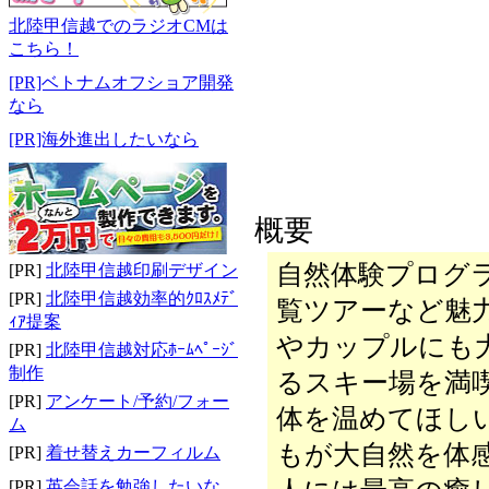
北陸甲信越でのラジオCMは
こちら！
[PR]ベトナムオフショア開発
なら
[PR]海外進出したいなら
概要
自然体験プログ
[PR]
北陸甲信越印刷デザイン
[PR]
北陸甲信越効率的ｸﾛｽﾒﾃﾞ
覧ツアーなど魅
ｨｱ提案
やカップルにも
[PR]
北陸甲信越対応ﾎｰﾑﾍﾟｰｼﾞ
制作
るスキー場を満
[PR]
アンケート/予約/フォー
体を温めてほし
ム
もが大自然を体
[PR]
着せ替えカーフィルム
[PR]
英会話を勉強したいな