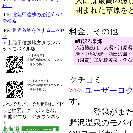
人には最高の癒
ら。
囲まれた草原を
[PR]
北陸甲信越の婚活ﾊﾟｰﾃｨ
を検索
料金、その他
[PR]
世界各地を旅するエッセ
イ
■野沢温泉郷
▼
北陸甲信越地方タウンネ
入浴施設は、大湯・河原湯
ットモバイル版
湯・中尾の湯・新田の湯・
<<
【携帯用】
（泉質）単純硫黄泉・含石
北陸甲信越地方タウンネッ
トを持ち歩く。
クチコミ
<<
【スマホ用】
北陸甲信越地方タウンネッ
>>>
ユーザーロ
トを持ち歩く。
す。
いつでもどこでも気軽にピピ
登録がまだの
ッと検索。クーポンもね。
▼
他のエリアのタウンネッ
野沢温泉のモバイ
ト