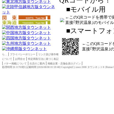
QRコードから！
■モバイル用
←このQRコードを携帯で
直接｢野沢温泉｣のモバイ
■スマートフォ
←このQRコード
直接｢野沢温泉｣
|
|
ら…
プライバシーポリシー
リンク及び著作権
|
|
について
お問合せ
特定商取引法に基づく表記
|
|
|
|
バナー掲載について
出店のご案内
掲載企業・店舗会員ログイン
処理時間 [0.11703秒] 記載時間 [2026/08/08 01:59:48]
Copyright(C) since 2008
タウンネット®
[
Remar P